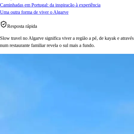
Caminhadas em Portugal: da inspiração à experiência
Uma outra forma de viver o Algarve
Resposta rápida
Slow travel no Algarve significa viver a região a pé, de kayak e atrav
num restaurante familiar revela o sul mais a fundo.