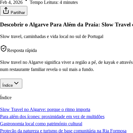
Feb 4, 2026
Tempo Leitura:
4
minutes
Partilhar
Descobrir o Algarve Para Além da Praia: Slow Travel 
Slow travel, caminhadas e vida local no sul de Portugal
Resposta rápida
Slow travel no Algarve significa viver a região a pé, de kayak e atrav
num restaurante familiar revela o sul mais a fundo.
Índice
Índice
Slow Travel no Algarve: porque o ritmo importa
Para além dos ícones: proximidade em vez de multidões
Gastronomia local como património cultural
Proteção da natureza e turismo de base comunitária na Ria Formosa