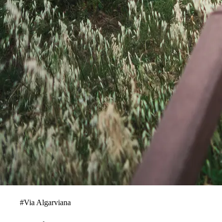
#
Via Algarviana