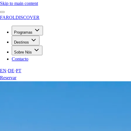
Skip to main content
FAROL
DISCOVER
Programas
Destinos
Sobre Nós
Contacto
EN
·
DE
·
PT
Reservar