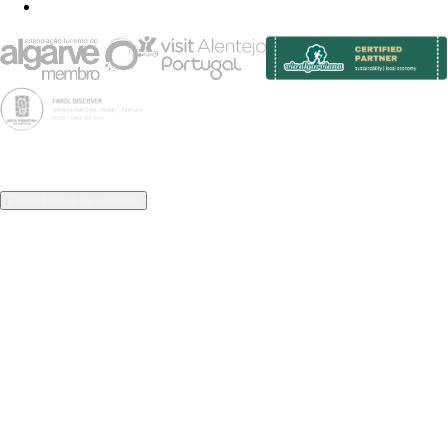
FAQ
© 2026 Farol Discover, Unipessoal Lda
RNAVT 10982 · RNAAT 148/2024
Livro de Reclamações
Política de Privacidade
Condições de Reserva
Preferências de cookies