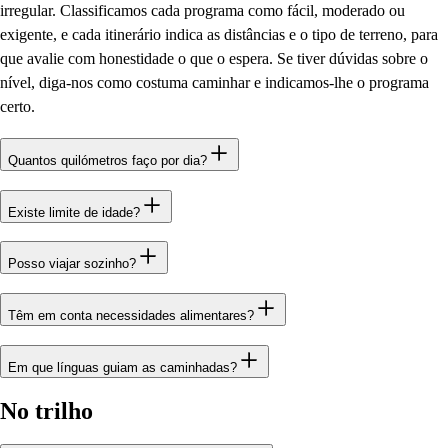
irregular. Classificamos cada programa como fácil, moderado ou
exigente, e cada itinerário indica as distâncias e o tipo de terreno, para
que avalie com honestidade o que o espera. Se tiver dúvidas sobre o
nível, diga-nos como costuma caminhar e indicamos-lhe o programa
certo.
Quantos quilómetros faço por dia?
Existe limite de idade?
Posso viajar sozinho?
Têm em conta necessidades alimentares?
Em que línguas guiam as caminhadas?
No trilho