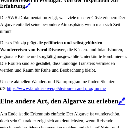
Wanderreisen in Portugal: Von der Inspiration zur
Erfahrung
🔗
Die SWR-Dokumentation zeigt, was viele unserer Gäste erleben: Der
Algarve entfaltet seine besondere Atmosphäre, wenn man sich Zeit
nimmt.
Dieses Prinzip prägt die
geführten und selbstgeführten
Wanderreisen von Farol Discover
, die Küsten- und Inlandstouren,
regionale Küche und sorgfältig ausgewählte Unterkünfte kombinieren.
Die Routen sind so gestaltet, dass unnötige Transfers vermieden
werden und Raum für Ruhe und Beobachtung bleibt.
Unsere aktuellen Wander- und Naturprogramme finden Sie hier:
👉
https://www.faroldiscover.pt/de/touren-and-programme
Eine andere Art, den Algarve zu erleben
🔗
Am Ende ist die Erkenntnis einfach: Der Algarve ist wunderschön,
doch sein Charakter zeigt sich am deutlichsten, wenn Reisende
entschleunigen, Menschenmengen meiden und sich auf Natur und