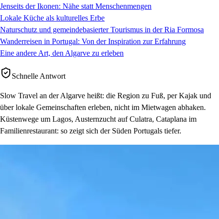
Jenseits der Ikonen: Nähe statt Menschenmengen
Lokale Küche als kulturelles Erbe
Naturschutz und gemeindebasierter Tourismus in der Ria Formosa
Wanderreisen in Portugal: Von der Inspiration zur Erfahrung
Eine andere Art, den Algarve zu erleben
Schnelle Antwort
Slow Travel an der Algarve heißt: die Region zu Fuß, per Kajak und
über lokale Gemeinschaften erleben, nicht im Mietwagen abhaken.
Küstenwege um Lagos, Austernzucht auf Culatra, Cataplana im
Familienrestaurant: so zeigt sich der Süden Portugals tiefer.