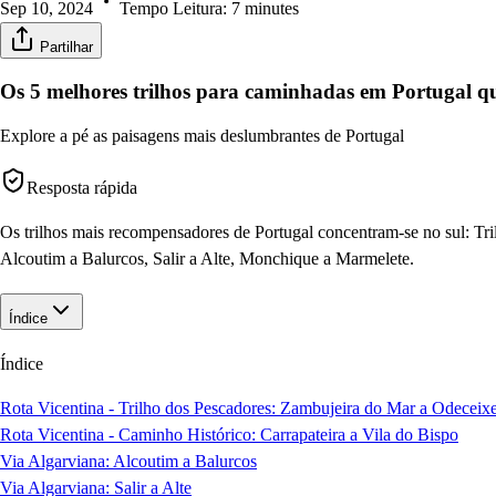
Sep 10, 2024
Tempo Leitura:
7
minutes
Partilhar
Os 5 melhores trilhos para caminhadas em Portugal q
Explore a pé as paisagens mais deslumbrantes de Portugal
Resposta rápida
Os trilhos mais recompensadores de Portugal concentram-se no sul: Tri
Alcoutim a Balurcos, Salir a Alte, Monchique a Marmelete.
Índice
Índice
Rota Vicentina - Trilho dos Pescadores: Zambujeira do Mar a Odeceix
Rota Vicentina - Caminho Histórico: Carrapateira a Vila do Bispo
Via Algarviana: Alcoutim a Balurcos
Via Algarviana: Salir a Alte